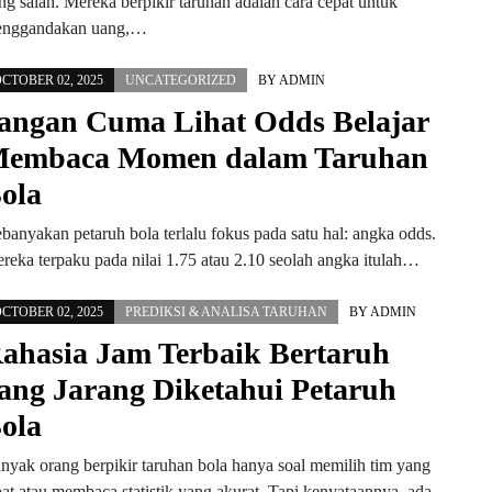
ng salah. Mereka berpikir taruhan adalah cara cepat untuk
nggandakan uang,…
CTOBER 02, 2025
UNCATEGORIZED
BY
ADMIN
angan Cuma Lihat Odds Belajar
embaca Momen dalam Taruhan
ola
banyakan petaruh bola terlalu fokus pada satu hal: angka odds.
reka terpaku pada nilai 1.75 atau 2.10 seolah angka itulah…
CTOBER 02, 2025
PREDIKSI & ANALISA TARUHAN
BY
ADMIN
ahasia Jam Terbaik Bertaruh
ang Jarang Diketahui Petaruh
ola
nyak orang berpikir taruhan bola hanya soal memilih tim yang
pat atau membaca statistik yang akurat. Tapi kenyataannya, ada