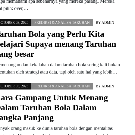
npa memahami apa sebenarnya yang mereka pasang. Mereka
al pilih: over,…
CTOBER 03, 2025
PREDIKSI & ANALISA TARUHAN
BY
ADMIN
aruhan Bola yang Perlu Kita
elajari Supaya menang Taruhan
ang besar
menangan dan kekalahan dalam taruhan bola sering kali bukan
tentukan oleh strategi atau data, tapi oleh satu hal yang lebih…
CTOBER 03, 2025
PREDIKSI & ANALISA TARUHAN
BY
ADMIN
ara Gampang Untuk Menang
alam Taruhan Bola Dalam
angka Panjang
nyak orang masuk ke dunia taruhan bola dengan mentalitas