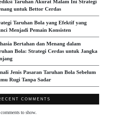
ediksi Taruhan Akurat Malam Ini Strategi
nang untuk Bettor Cerdas
rategi Taruhan Bola yang Efektif yang
nci Menjadi Pemain Konsisten
hasia Bertahan dan Menang dalam
ruhan Bola: Strategi Cerdas untuk Jangka
njang
nali Jenis Pasaran Taruhan Bola Sebelum
mu Rugi Tanpa Sadar
RECENT COMMENTS
comments to show.