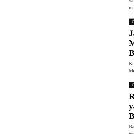
ya
me
O
J
M
B
Ke
Me
O
R
y
B
Ba
te