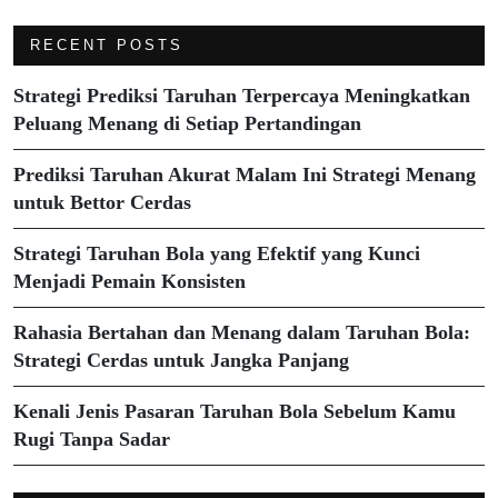
RECENT POSTS
Strategi Prediksi Taruhan Terpercaya Meningkatkan
Peluang Menang di Setiap Pertandingan
Prediksi Taruhan Akurat Malam Ini Strategi Menang
untuk Bettor Cerdas
Strategi Taruhan Bola yang Efektif yang Kunci
Menjadi Pemain Konsisten
Rahasia Bertahan dan Menang dalam Taruhan Bola:
Strategi Cerdas untuk Jangka Panjang
Kenali Jenis Pasaran Taruhan Bola Sebelum Kamu
Rugi Tanpa Sadar