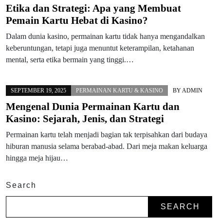
Etika dan Strategi: Apa yang Membuat
Pemain Kartu Hebat di Kasino?
Dalam dunia kasino, permainan kartu tidak hanya mengandalkan
keberuntungan, tetapi juga menuntut keterampilan, ketahanan
mental, serta etika bermain yang tinggi.…
SEPTEMBER 19, 2025
PERMAINAN KARTU & KASINO
BY
ADMIN
Mengenal Dunia Permainan Kartu dan
Kasino: Sejarah, Jenis, dan Strategi
Permainan kartu telah menjadi bagian tak terpisahkan dari budaya
hiburan manusia selama berabad-abad. Dari meja makan keluarga
hingga meja hijau…
Search
SEARCH