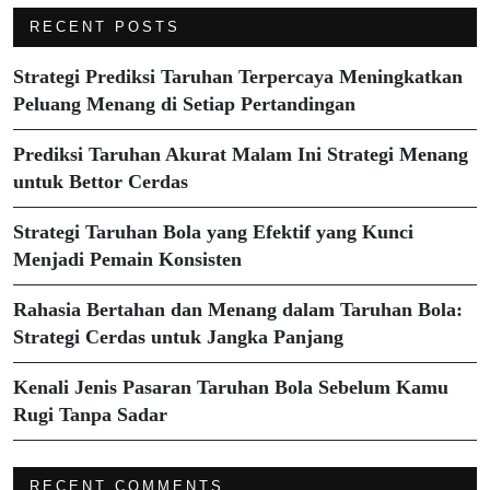
RECENT POSTS
Strategi Prediksi Taruhan Terpercaya Meningkatkan
Peluang Menang di Setiap Pertandingan
Prediksi Taruhan Akurat Malam Ini Strategi Menang
untuk Bettor Cerdas
Strategi Taruhan Bola yang Efektif yang Kunci
Menjadi Pemain Konsisten
Rahasia Bertahan dan Menang dalam Taruhan Bola:
Strategi Cerdas untuk Jangka Panjang
Kenali Jenis Pasaran Taruhan Bola Sebelum Kamu
Rugi Tanpa Sadar
RECENT COMMENTS