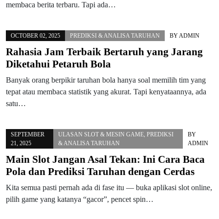
membaca berita terbaru. Tapi ada…
OCTOBER 02, 2025
PREDIKSI & ANALISA TARUHAN
BY
ADMIN
Rahasia Jam Terbaik Bertaruh yang Jarang
Diketahui Petaruh Bola
Banyak orang berpikir taruhan bola hanya soal memilih tim yang
tepat atau membaca statistik yang akurat. Tapi kenyataannya, ada
satu…
SEPTEMBER
ULASAN SLOT & MESIN GAME
,
PREDIKSI
BY
21, 2025
& ANALISA TARUHAN
ADMIN
Main Slot Jangan Asal Tekan: Ini Cara Baca
Pola dan Prediksi Taruhan dengan Cerdas
Kita semua pasti pernah ada di fase itu — buka aplikasi slot online,
pilih game yang katanya “gacor”, pencet spin…