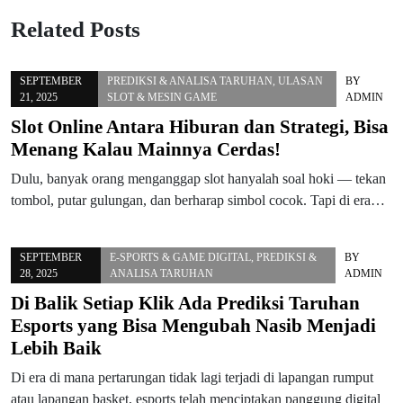
Related Posts
SEPTEMBER
PREDIKSI & ANALISA TARUHAN
,
ULASAN
BY
21, 2025
SLOT & MESIN GAME
ADMIN
Slot Online Antara Hiburan dan Strategi, Bisa
Menang Kalau Mainnya Cerdas!
Dulu, banyak orang menganggap slot hanyalah soal hoki — tekan
tombol, putar gulungan, dan berharap simbol cocok. Tapi di era…
SEPTEMBER
E-SPORTS & GAME DIGITAL
,
PREDIKSI &
BY
28, 2025
ANALISA TARUHAN
ADMIN
Di Balik Setiap Klik Ada Prediksi Taruhan
Esports yang Bisa Mengubah Nasib Menjadi
Lebih Baik
Di era di mana pertarungan tidak lagi terjadi di lapangan rumput
atau lapangan basket, esports telah menciptakan panggung digital