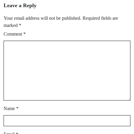
Leave a Reply
Your email address will not be published.
Required fields are
marked
*
Comment
*
Name
*